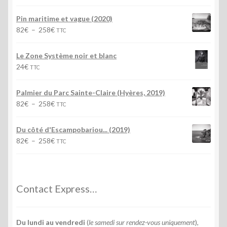
de
prix :
Pin maritime et vague (2020)
82€
Plage
82
€
–
258
€
TTC
à
de
258€
prix :
Le Zone Système noir et blanc
82€
24
€
TTC
à
258€
Palmier du Parc Sainte-Claire (Hyères, 2019)
Plage
82
€
–
258
€
TTC
de
prix :
Du côté d'Escampobariou... (2019)
82€
Plage
82
€
–
258
€
TTC
à
de
258€
prix :
82€
à
Contact Express…
258€
Du lundi au vendredi
(
le samedi sur rendez-vous uniquement
),