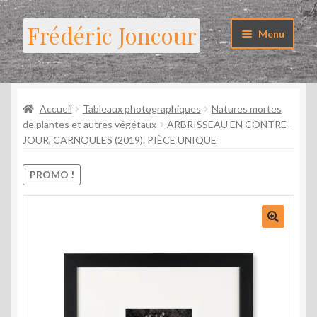
Aller
Aller
Frédéric Joncour
Menu
à
au
la
contenu
Ouvrir
Galerie photo
navigation
le
menu
Ouvrir
Accueil
Tableaux photographiques
Natures mortes
Photographies encadrées
enfant
le
de plantes et autres végétaux
ARBRISSEAU EN CONTRE-
JOUR, CARNOULES (2019). PIÈCE UNIQUE
menu
Stages
enfant
PROMO !
Labo
Librairie