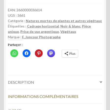
en
contre-
EAN:
2660000036614
UGS :
3661
jour,
Catégorie :
Natures mortes de plantes et autres végétaux
Carnoules
Étiquettes :
Cadrage horizontal
,
Noir & blanc
,
Pièce
(2019).
unique
,
Prise de vue argentique
,
Végétaux
Pièce
Marque :
F. Joncour Photographe
unique
Partager :
Plus
DESCRIPTION
INFORMATIONS COMPLÉMENTAIRES