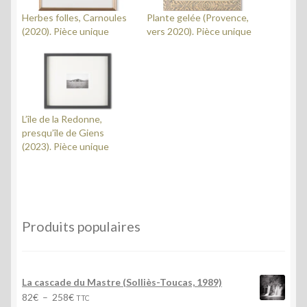
Herbes folles, Carnoules
Plante gelée (Provence,
(2020). Pièce unique
vers 2020). Pièce unique
L’île de la Redonne,
presqu’île de Giens
(2023). Pièce unique
Produits populaires
La cascade du Mastre (Solliès-Toucas, 1989)
Plage
82
€
–
258
€
TTC