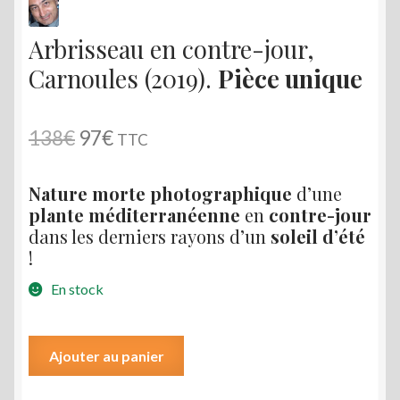
Arbrisseau en contre-jour,
Carnoules (2019).
Pièce unique
Le
Le
138
€
97
€
TTC
prix
prix
Nature morte photographique
d’une
initial
actuel
plante méditerranéenne
en
contre-jour
était :
est :
dans les derniers rayons d’un
soleil d’été
!
138€.
97€.
En stock
quantité
Ajouter au panier
de
Arbrisseau