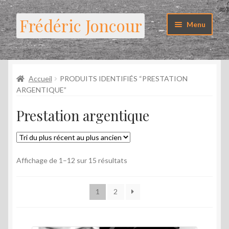
Aller
Aller
Frédéric Joncour
Menu
à
au
la
contenu
Ouvrir
Galerie photo
navigation
le
menu
Ouvrir
Accueil
PRODUITS IDENTIFIÉS “PRESTATION
Photographies encadrées
enfant
le
ARGENTIQUE”
menu
Stages
Prestation argentique
enfant
Labo
Trié
Librairie
Affichage de 1–12 sur 15 résultats
du
plus
1
2
récent
au
plus
ancien