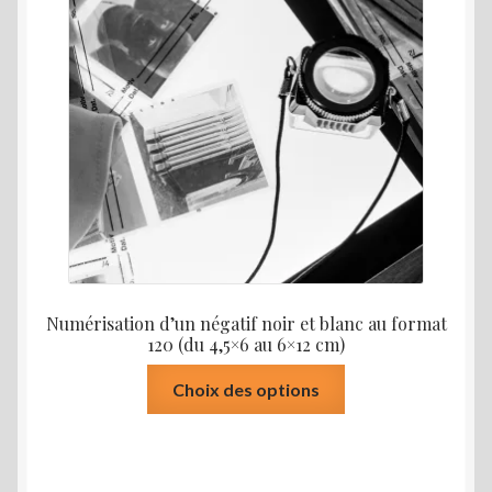
peuvent
prix :
être
15€
choisies
à
sur
17€
la
page
du
produit
Numérisation d’un négatif noir et blanc au format
120 (du 4,5×6 au 6×12 cm)
Ce
Choix des options
produit
a
plusieurs
variations.