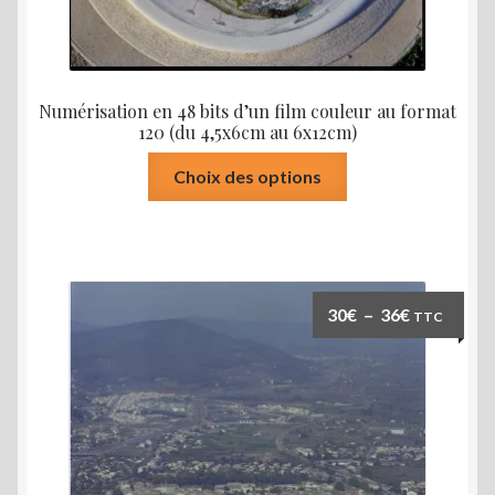
Numérisation en 48 bits d’un film couleur au format
120 (du 4,5x6cm au 6x12cm)
Ce
Choix des options
produit
a
plusieurs
variations.
Les
Plage
30
€
–
36
€
TTC
options
de
peuvent
prix :
être
30€
choisies
à
sur
36€
la