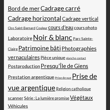
Cadrage carré
Bord de mer
Cadrage horizontal
Cadrage vertical
cours d'eau
cours photo
Clos Saint-Bernard
Couleur
Noir & blanc
Laboratoire
Parc Sainte-
Patrimoine bâti
Photographies
Claire
vernaculaires
Pièce unique
planche-contact
Presqu'Île de Giens
Postproduction
Prise de
Prestation argentique
Prise de vue
vue argentique
Religion catholique
Végétaux
scanner
Série : La lumière promise
Véhicules