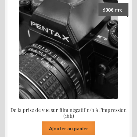
Les
638
€
TTC
options
peuvent
être
choisies
sur
la
page
du
produit
De la prise de vue sur film négatif n/b à l’impression
(16h)
Ajouter au panier