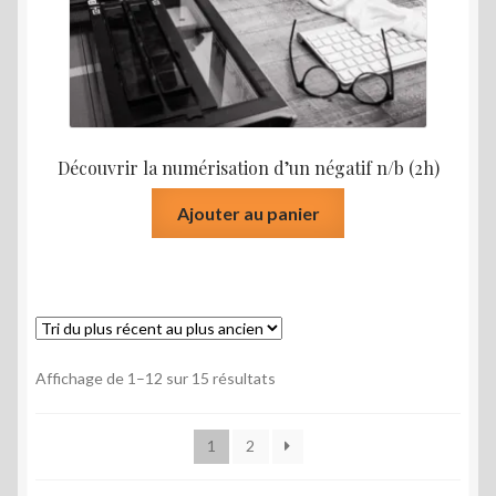
Découvrir la numérisation d’un négatif n/b (2h)
Ajouter au panier
Trié
Affichage de 1–12 sur 15 résultats
du
plus
1
2
récent
au