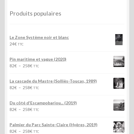
plus
ancien
Produits populaires
Le Zone Système noir et blanc
24
€
TTC
Pin maritime et vague (2020)
Plage
82
€
–
258
€
TTC
de
prix :
La cascade du Mastre (Solliès-Toucas, 1989)
82€
Plage
82
€
–
258
€
TTC
à
de
258€
prix :
Du côté d'Escampobariou... (2019)
82€
Plage
82
€
–
258
€
TTC
à
de
258€
prix :
Palmier du Parc Sainte-Claire (Hyères, 2019)
82€
Plage
82
€
–
258
€
TTC