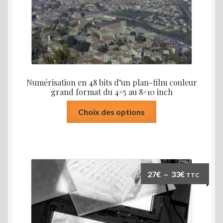
page
du
produit
Numérisation en 48 bits d’un plan-film couleur
grand format du 4×5 au 8×10 inch
Ce
Choix des options
produit
a
plusieurs
variations.
Les
Plage
27
€
–
33
€
TTC
options
de
peuvent
prix :
être
27€
choisies