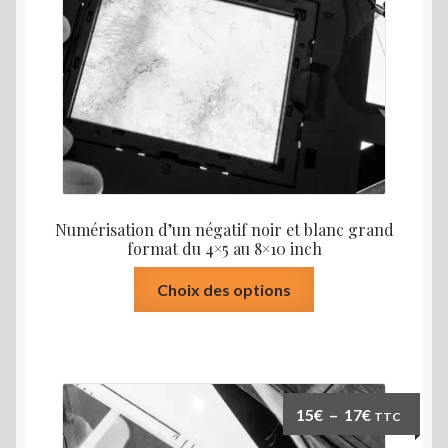
à
sur
33€
la
page
du
produit
Numérisation d’un négatif noir et blanc grand
format du 4×5 au 8×10 inch
Ce
Choix des options
produit
a
plusieurs
variations.
Les
Plage
15
€
–
17
€
TTC
options
de