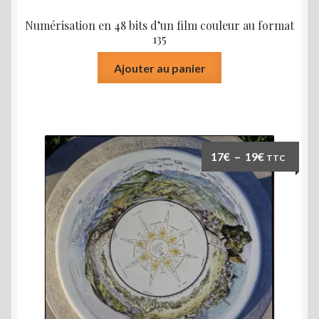
Numérisation en 48 bits d’un film couleur au format
135
Ajouter au panier
Plage
17
€
–
19
€
TTC
de
prix :
17€
à
19€