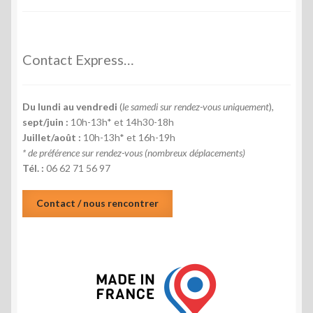
à
de
258€
prix :
82€
à
Contact Express…
258€
Du lundi au vendredi
(
le samedi sur rendez-vous uniquement
),
sept/juin :
10h-13h* et 14h30-18h
Juillet/août :
10h-13h* et 16h-19h
* de préférence sur rendez-vous (nombreux déplacements)
Tél. :
06 62 71 56 97
Contact / nous rencontrer